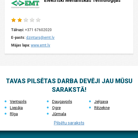
Elektriski Mehaniskas Tehnologijas
Tālruņi:
+371 67602020
E-pasts:
dzintars@emt.lv
Mājas lapa:
www.emt.lv
TAVAS PILSĒTAS DARBA DEVĒJI JAU MŪSU
SARAKSTĀ!
Ventspils
Daugavpils
Jelgava
Liepāja
Ogre
Rēzekne
Rīga
Jūrmala
Pilsētu saraksts