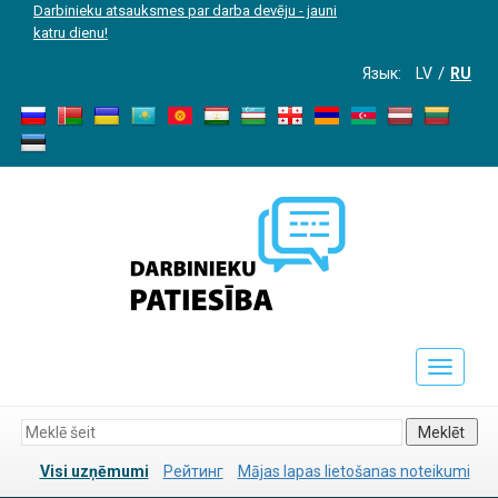
Darbinieku atsauksmes par darba devēju - jauni
katru dienu!
Язык:
LV
RU
Toggle
navigati
Meklēt
Visi uzņēmumi
Рейтинг
Mājas lapas lietošanas noteikumi