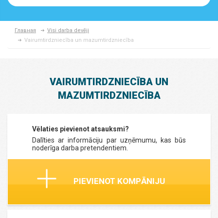
Главная
Visi darba devēji
Vairumtirdzniecība un mazumtirdzniecība
VAIRUMTIRDZNIECĪBA UN
MAZUMTIRDZNIECĪBA
Vēlaties pievienot atsauksmi?
Dalīties ar informāciju par uzņēmumu, kas būs
noderīga darba pretendentiem.
PIEVIENOT KOMPĀNIJU