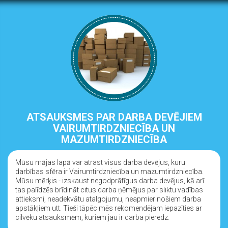
ATSAUKSMES PAR DARBA DEVĒJIEM
VAIRUMTIRDZNIECĪBA UN
MAZUMTIRDZNIECĪBA
Mūsu mājas lapā var atrast visus darba devējus, kuru
darbības sfēra ir Vairumtirdzniecība un mazumtirdzniecība.
Mūsu mērķis - izskaust negodprātīgus darba devējus, kā arī
tas palīdzēs brīdināt citus darba ņēmējus par sliktu vadības
attieksmi, neadekvātu atalgojumu, neapmierinošiem darba
apstākļiem utt. Tieši tāpēc mēs rekomendējam iepazīties ar
cilvēku atsauksmēm, kuriem jau ir darba pieredz.