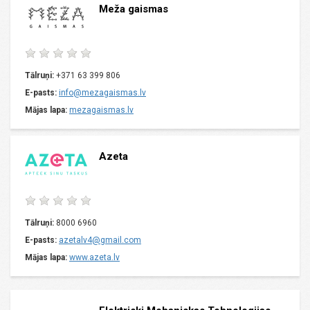
Meža gaismas
Tālruņi:
+371 63 399 806
E-pasts:
info@mezagaismas.lv
Mājas lapa:
mezagaismas.lv
Azeta
Tālruņi:
8000 6960
E-pasts:
azetalv4@gmail.com
Mājas lapa:
www.azeta.lv