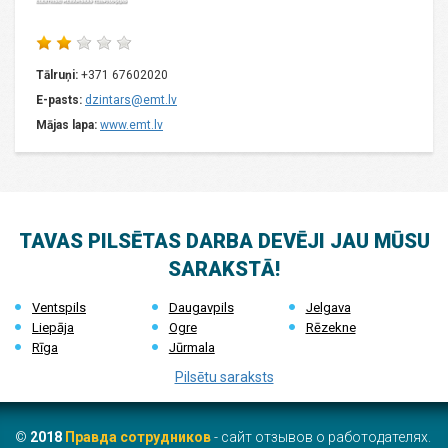
Tālruņi:
+371 67602020
E-pasts:
dzintars@emt.lv
Mājas lapa:
www.emt.lv
TAVAS PILSĒTAS DARBA DEVĒJI JAU MŪSU
SARAKSTĀ!
Ventspils
Daugavpils
Jelgava
Liepāja
Ogre
Rēzekne
Rīga
Jūrmala
Pilsētu saraksts
©
2018
Правда сотрудников
- сайт отзывов о работодателях.