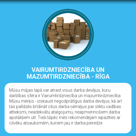
VAIRUMTIRDZNIECĪBA UN
MAZUMTIRDZNIECĪBA - RĪGA
Mūsu mājas lapā var atrast visus darba devējus, kuru
darbības sfēra ir Vairumtirdzniecība un mazumtirdzniecība.
Mūsu mērķis - izskaust negodprātīgus darba devējus, kā arī
tas palīdzēs brīdināt citus darba ņēmējus par sliktu vadības
attieksmi, neadekvātu atalgojumu, neapmierinošiem darba
apstākļiem utt. Tieši tāpēc mēs rekomendējam iepazīties ar
cilvēku atsauksmēm, kuriem jau ir darba pieredze