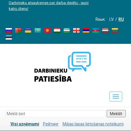
Darbinieku atsauksmes par darba devēju - jauni
katru dienu!
Язык:
LV
RU
Toggle
navigati
Meklēt
Visi uzņēmumi
Рейтинг
Mājas lapas lietošanas noteikumi