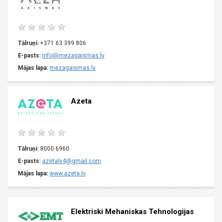
Tālruņi:
+371 63 399 806
E-pasts:
info@mezagaismas.lv
Mājas lapa:
mezagaismas.lv
Azeta
Tālruņi:
8000 6960
E-pasts:
azetalv4@gmail.com
Mājas lapa:
www.azeta.lv
Elektriski Mehaniskas Tehnologijas