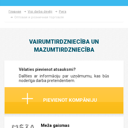
Главная
Visi darba devēji
Рига
Оптовая и розничная торговля
VAIRUMTIRDZNIECĪBA UN
MAZUMTIRDZNIECĪBA
Vēlaties pievienot atsauksmi?
Dalīties ar informāciju par uzņēmumu, kas būs
noderīga darba pretendentiem.
PIEVIENOT KOMPĀNIJU
Meža gaismas