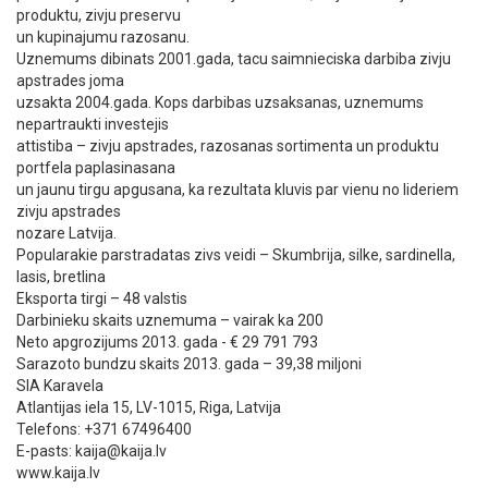
produktu, zivju preservu
un kupinajumu razosanu.
Uznemums dibinats 2001.gada, tacu saimnieciska darbiba zivju
apstrades joma
uzsakta 2004.gada. Kops darbibas uzsaksanas, uznemums
nepartraukti investejis
attistiba – zivju apstrades, razosanas sortimenta un produktu
portfela paplasinasana
un jaunu tirgu apgusana, ka rezultata kluvis par vienu no lideriem
zivju apstrades
nozare Latvija.
Popularakie parstradatas zivs veidi – Skumbrija, silke, sardinella,
lasis, bretlina
Eksporta tirgi – 48 valstis
Darbinieku skaits uznemuma – vairak ka 200
Neto apgrozijums 2013. gada - € 29 791 793
Sarazoto bundzu skaits 2013. gada – 39,38 miljoni
SIA Karavela
Atlantijas iela 15, LV-1015, Riga, Latvija
Telefons: +371 67496400
E-pasts:
kaija@kaija.lv
www.kaija.lv