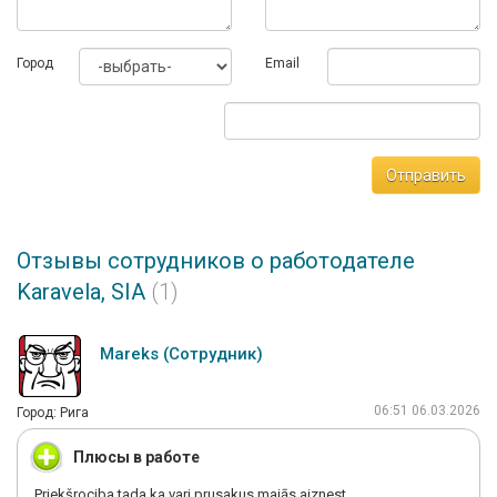
Город
Email
Отправить
Отзывы сотрудников о работодателе
Karavela, SIA
(1)
Mareks (Сотрудник)
06:51 06.03.2026
Город: Рига
Плюсы в работе
Priekšrociba tada ka vari prusakus majās aiznest.