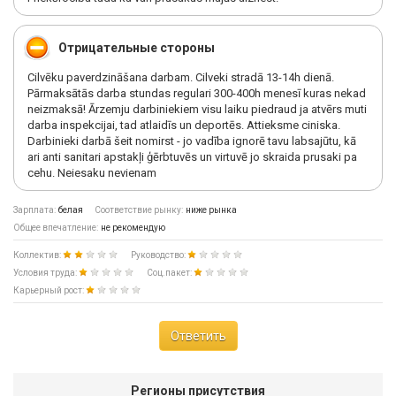
Отрицательные стороны
Cilvēku paverdzināšana darbam. Cilveki stradā 13-14h dienā.
Pārmaksātās darba stundas regulari 300-400h menesī kuras nekad
neizmaksā! Ārzemju darbiniekiem visu laiku piedraud ja atvērs muti
darba inspekcijai, tad atlaidīs un deportēs. Attieksme ciniska.
Darbinieki darbā šeit nomirst - jo vadība ignorē tavu labsajūtu, kā
ari anti sanitari apstakļi ģērbtuvēs un virtuvē jo skraida prusaki pa
cehu. Neiesaku nevienam
Зарплата:
белая
Соответствие рынку:
ниже рынка
Общее впечатление:
не рекомендую
Коллектив:
Руководство:
Условия труда:
Соц.пакет:
Карьерный рост:
Ответить
Регионы присутствия