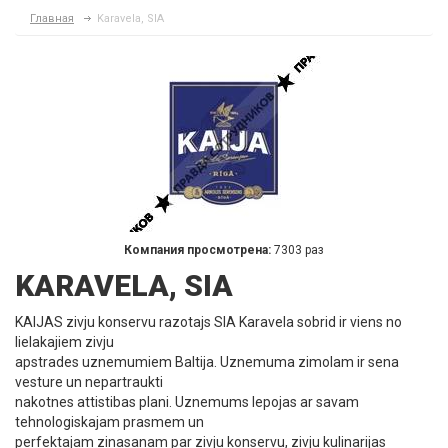
Главная
Karavela, SIA
Компания просмотрена:
7303 раз
KARAVELA, SIA
KAIJAS zivju konservu razotajs SIA Karavela sobrid ir viens no
lielakajiem zivju
apstrades uznemumiem Baltija. Uznemuma zimolam ir sena
vesture un nepartraukti
nakotnes attistibas plani. Uznemums lepojas ar savam
tehnologiskajam prasmem un
perfektajam zinasanam par zivju konservu, zivju kulinarijas